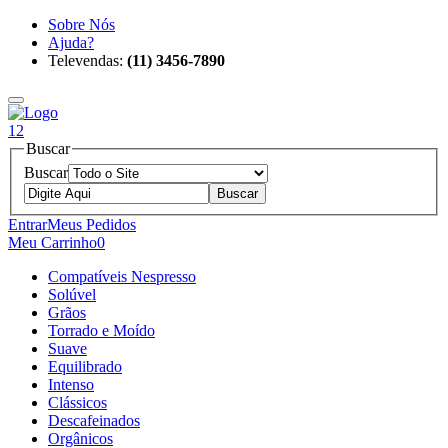
Sobre Nós
Ajuda?
Televendas:
(11) 3456-7890
12
Buscar
Buscar
Entrar
Meus Pedidos
Meu Carrinho
0
Compatíveis Nespresso
Solúvel
Grãos
Torrado e Moído
Suave
Equilibrado
Intenso
Clássicos
Descafeinados
Orgânicos