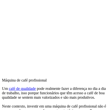
10
R$ 10.000,00
Comprar
primeiro
anterior
1
próximo
último
Produtos encontrados:
11
Resultado da Pesquisa por:
em
3 ms
Ordenar por:
Itens por página:
Produtos selecionados para comparar:
0
Comparar
Máquina de café profissional
Um
café de qualidade
pode realmente fazer a diferença no dia a dia
de trabalho, isso porque funcionários que têm acesso a café de boa
qualidade se sentem mais valorizados e são mais produtivos.
Neste contexto, investir em uma máquina de café profissional não é