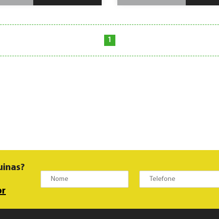
1
uinas?
br