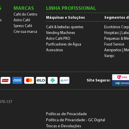
S
MARCAS
LINHA PROFISSIONAL
Café do Centro
Máquinas e Soluções
Segmentos d
s
Astro Café
Spress Café
Café & bebidas quentes
Escritórios Corp
Crie sua marca
Vending Machines
Hospitais | Labo
Astro Café PRO
Pequenas & Mé
Purificadores de Água
Food Service
Acessórios
Aeroportos | Me
Varejo
Site Seguro:
070-137
Políticas de Privacidade
Política de Privacidade - GC Digital
Trocas e Devoluções