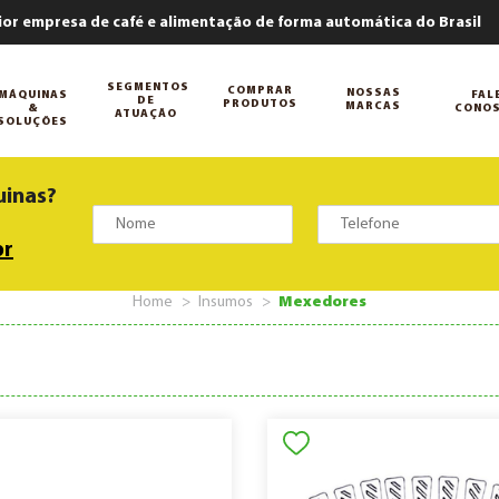
ior empresa de café e alimentação de forma automática do Brasil
SEGMENTOS
COMPRAR
NOSSAS
MÁQUINAS
FAL
DE
PRODUTOS
MARCAS
&
CONO
ATUAÇÃO
SOLUÇÕES
uinas?
br
Home
Insumos
Mexedores