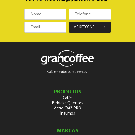
1572
ou
comercial@grancoffee.com.br
ME RETORNE
PRODUTOS
Cafés
Bebidas Quentes
Astro Café PRO
Insumos
MARCAS