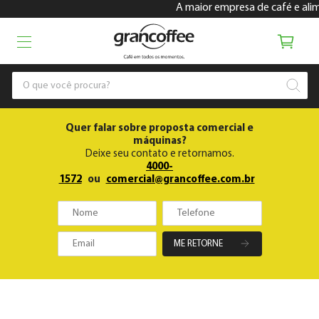
A maior empresa de café e alime
Quer falar sobre proposta comercial e
máquinas?
Deixe seu contato e retornamos.
4000-
1572
ou
comercial@grancoffee.com.br
ME RETORNE
Gran Coffee Empresas
Cafés
Kits de Cafés
204