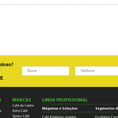
uinas?
br
S
MARCAS
LINHA PROFISSIONAL
Café do Centro
Máquinas e Soluções
Segmentos d
s
Astro Café
Spress Café
Café & bebidas quentes
Escritórios Corp