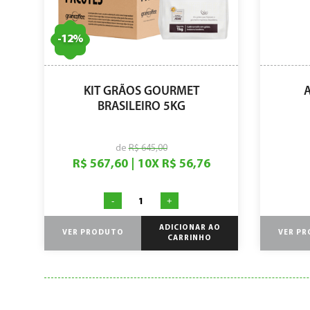
-
12
%
KIT GRÃOS GOURMET
BRASILEIRO 5KG
de
R$ 645,00
R$ 567,60
|
10
X
R$ 56,76
-
+
ADICIONAR AO
VER PRODUTO
VER P
CARRINHO