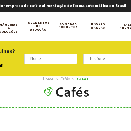
ior empresa de café e alimentação de forma automática do Brasil
SEGMENTOS
COMPRAR
NOSSAS
MÁQUINAS
FAL
DE
PRODUTOS
MARCAS
&
CONO
ATUAÇÃO
SOLUÇÕES
uinas?
br
Home
Cafés
Grãos
Cafés