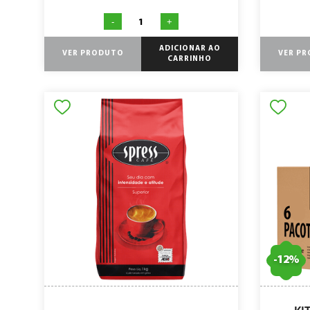
-
+
ADICIONAR AO
VER PRODUTO
VER P
CARRINHO
-
12
%