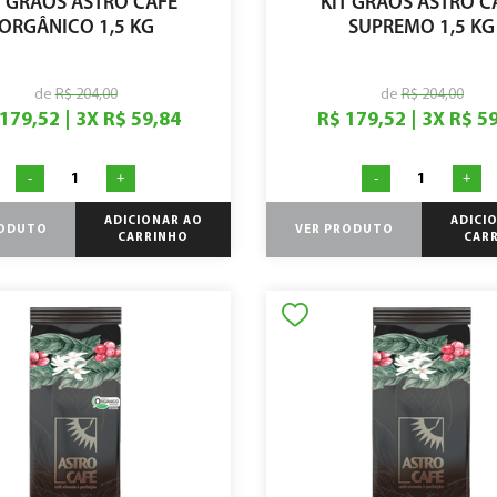
T GRÃOS ASTRO CAFÉ
KIT GRÃOS ASTRO C
ORGÂNICO 1,5 KG
SUPREMO 1,5 KG
de
R$ 204,00
de
R$ 204,00
 179,52
|
3
X
R$ 59,84
R$ 179,52
|
3
X
R$ 5
-
+
-
+
ADICIONAR AO
ADICI
RODUTO
VER PRODUTO
CARRINHO
CAR