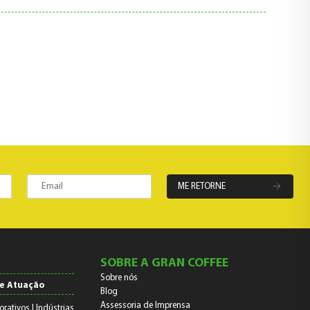
ME RETORNE
SOBRE A GRAN COFFEE
Sobre nós
e Atuação
Blog
Assessoria de Imprensa
orativos | Indústrias