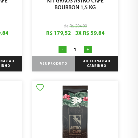
AFÉ
KIT GRÃOS ASTRO CAFÉ
BOURBON 1,5 KG
de
R$ 204,00
9,84
R$ 179,52
|
3
X
R$ 59,84
-
+
ONAR AO
ADICIONAR AO
VER PRODUTO
RINHO
CARRINHO