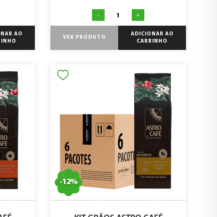
-
+
ONAR AO
ADICIONAR AO
VER PRODUTO
RINHO
CARRINHO
-
12
%