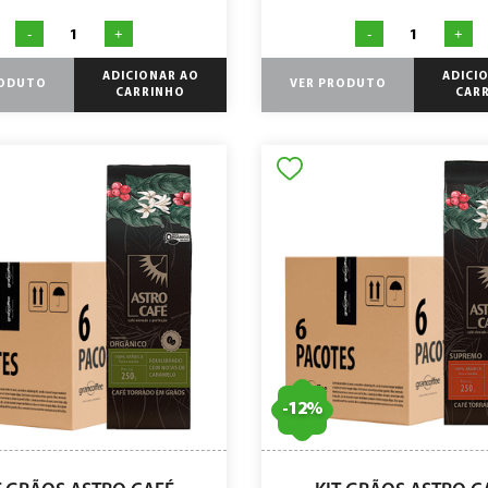
-
+
-
+
ADICIONAR AO
ADICI
RODUTO
VER PRODUTO
CARRINHO
CAR
-
12
%