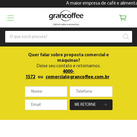
A maior empresa de café e alimentaçã
Quer falar sobre proposta comercial e
máquinas?
Deixe seu contato e retornamos.
4000-
1572
ou
comercial@grancoffee.com.br
ME RETORNE
Gran Coffee Empresas
Cafés
Compatíveis Nespresso
Cafés