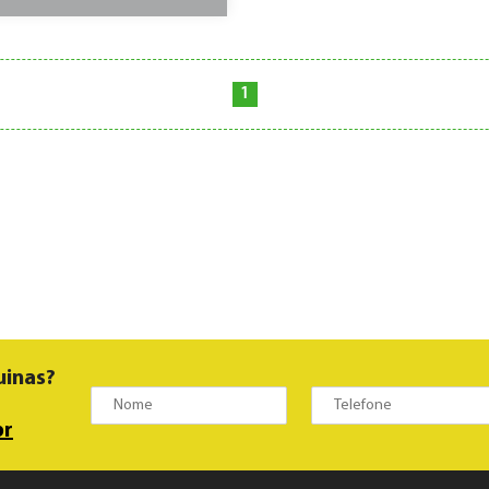
1
uinas?
br