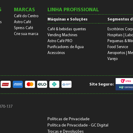
S
MARCAS
LINHA PROFISSIONAL
Café do Centro
Máquinas e Soluções
Segmentos d
s
Astro Café
Spress Café
Café & bebidas quentes
Escritórios Corp
Crie sua marca
Vending Machines
Hospitais | Labo
Astro Café PRO
Pequenas & Mé
Purificadores de Água
Food Service
Acessórios
Aeroportos | Me
Varejo
Site Seguro:
070-137
Políticas de Privacidade
Política de Privacidade - GC Digital
Trocas e Devoluções