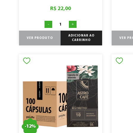
R$ 22,00
-
+
ADICIONAR AO
VER PRODUTO
VER P
CARRINHO
-
12
%