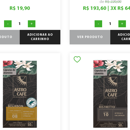
de
R$ 220,00
R$ 19,90
R$ 193,60
|
3
X
R$ 6
-
+
-
+
ADICIONAR AO
ADICI
RODUTO
VER PRODUTO
CARRINHO
CAR