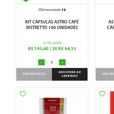
Intensidade
10
KIT CÁPSULAS ASTRO CAFÉ
AS
RISTRETTO 100 UNIDADES
CÁ
de
R$ 220,00
R$ 193,60
|
3
X
R$ 64,53
-
+
ADICIONAR AO
VER PRODUTO
VER P
CARRINHO