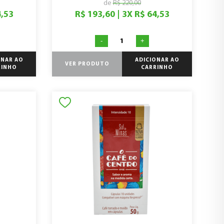
de
R$ 220,00
4,53
R$ 193,60
|
3
X
R$ 64,53
-
+
ONAR AO
ADICIONAR AO
VER PRODUTO
RINHO
CARRINHO