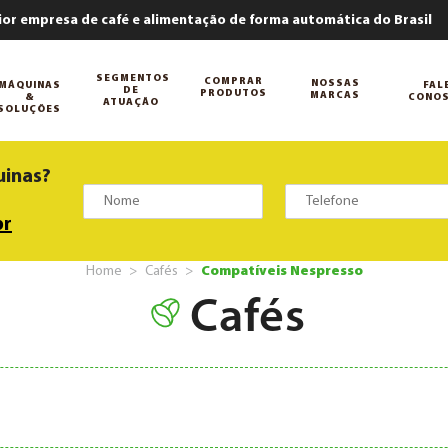
ior empresa de café e alimentação de forma automática do Brasil
SEGMENTOS
COMPRAR
NOSSAS
MÁQUINAS
FAL
DE
PRODUTOS
MARCAS
&
CONO
ATUAÇÃO
SOLUÇÕES
uinas?
br
Home
Cafés
Compatíveis Nespresso
Cafés